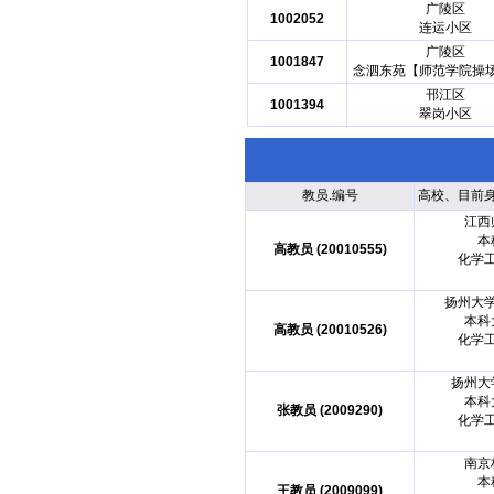
广陵区
1002052
连运小区
广陵区
1001847
念泗东苑【师范学院操
邗江区
1001394
翠岗小区
教员.编号
高校、目前
江西
本
高教员 (20010555)
化学
扬州大
本科
高教员 (20010526)
化学
扬州大
本科
张教员 (2009290)
化学
南京
本
王教员 (2009099)