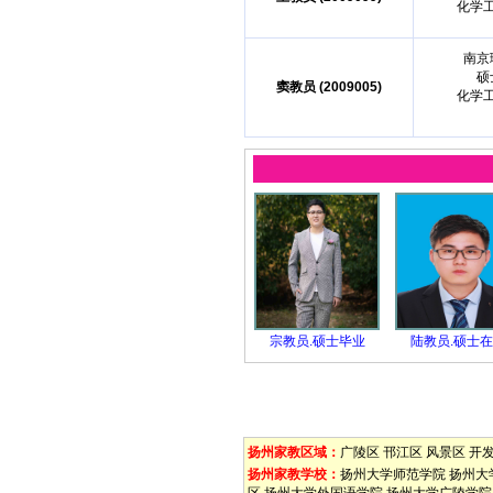
化学
南京
硕
窦教员 (2009005)
化学
宗教员.硕士毕业
陆教员.硕士
扬州家教区域：
广陵区
邗江区
风景区
开
扬州家教学校：
扬州大学师范学院
扬州大