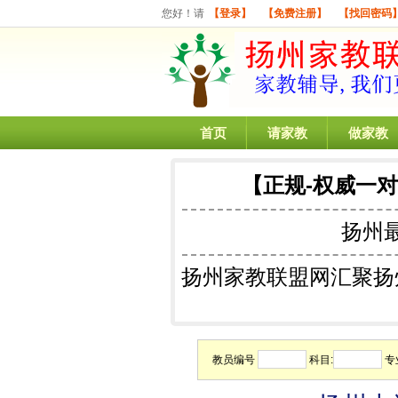
您好！请
【登录】
【免费注册】
【找回密码
首页
请家教
做家教
【正规-权威一
扬州
扬州家教联盟网汇聚扬
教员编号
科目:
专