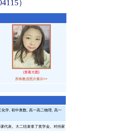
115）
(查看大图)
所有教员照片展示>>
化学, 初中奥数, 高一高二物理, 高一
课代表。大二结束拿了奖学金。对待家