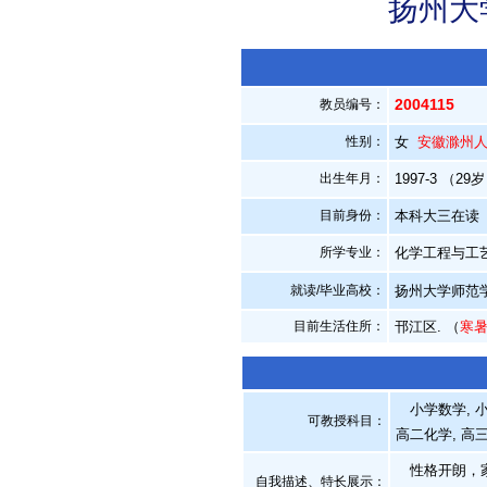
扬州大
2004115
教员编号：
性别：
女
安徽滁州
出生年月：
1997-3 （29
目前身份：
本科大三在读
所学专业：
化学工程与工
就读/毕业高校：
扬州大学师范
目前生活住所：
邗江区. （
寒
小学数学, 小
可教授科目：
高二化学, 高
性格开朗，家
自我描述、特长展示
：