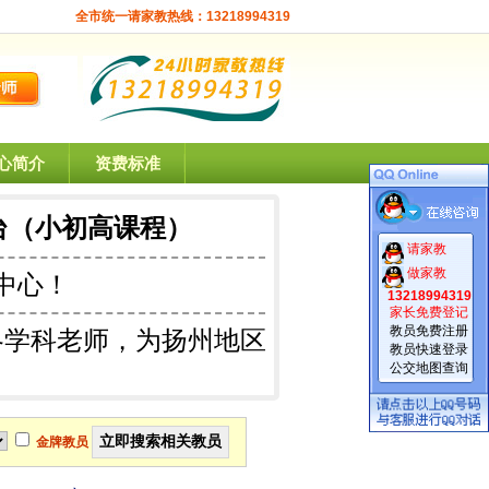
全市统一请家教热线：13218994319
心简介
资费标准
台（小初高课程）
请家教
做家教
中心！
13218994319
家长免费登记
教员免费注册
各学科老师，为扬州地区
教员快速登录
公交地图查询
金牌教员