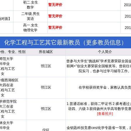
初二.女生
暂无评价
2018
数学
二年级.男生
暂无评价
201
场对面】
英语
高一.女生
暂无评价
201
物理化学
化学工程与工艺其它最新教员（
更多教员信息
）
身份、专业、性别
所在城区
个人简介
师范大学
曾参与大学生“挑战杯”学术竞赛荣获全国金
科毕业
邗江区
联网+”创业大赛荣获全国银奖等。曾前往
工程与工艺
院实习，也参与过学习辅导工作
女
学瘦西湖校区
大四在读
邗江区
在学校获得奖学金，家教认真负
工程与工艺
女
学师范学院
1.普通话标准，获得二甲证书 2.裸考通
大三在读
邗江区
语四、六级 3.获得扬州大学高等数学竞
工程与工艺
[查看照片]
女
林业大学
科毕业
金钥匙科技竞赛cesl化学专题省一等奖，
仪征