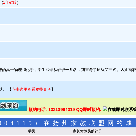
(
2年教龄
)
的高一物理和化学，学生成绩从班级十几名，期末考了班级第三名。因距离较
以。
【
点击这里查看资费参考
】
预约电话: 13218994319 QQ即时预约:
004115）在扬州家教联盟网的
学员
家长对教员的评价