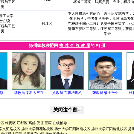
工程与工艺
杯省二等奖。认真负责，专业，积极
男
本人性格温和有耐心，善于启发式教学，
理工大学
化学教学，中考化学满分，江苏旧高考化
士在读
邗江区
在校获全国化工设计竞赛全国三等奖，化
工程与工艺
赛华东赛区二等奖，江苏省二等奖，获得
男
学金
扬州家教联盟网
推 荐 金 牌 教 员
的 相 册
在读
杨教员.本科大三在
姚教员.在职培训机
张教员.硕士毕业
杜
发区
维扬区
江都区
高邮
仪征
宝应
在线辅导
学文汇路校区
扬州大学荷花池校区
扬州大学江阳路南校区
扬州大学江阳路北校区
扬