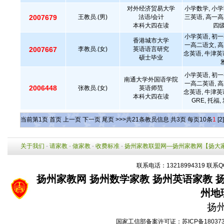
对外经济贸易大学
小学数学, 小学
2007679
王教员.(男)
法语/会计
三英语, 高一高
本科大四在读
四级
小学英语, 初一
香港城市大学
一高二语文, 高
2007667
李教员.(女)
英语语言研究
念英语, 牛津英
硕士毕业
小学英语, 初一
南通大学外国语学院
一高二英语, 高
2006448
张教员.(女)
英语师范
念英语, 牛津英
本科大四在读
GRE, 托福,
当前第
1
页
首页
上一页
下一页
尾页
>>>共
21
条教员信息 共
3
页 每页
10
条
1
[2]
关于我们
-
请家教
-
做家教
-
收费标准
-
扬州家教联盟网—扬州家教网【扬大
联系电话：13218994319 联系Q
扬州家教网
扬州数学家教
扬州英语家教
州地
扬
国家工信部备案许可证：
苏ICP备18037