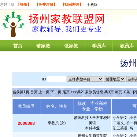
您好！请
【登录】
【免费注册】
【找回密码】
手机版
首页
请家教
做家教
学员库
教员库
扬州
ID
当前第
1
页
首页
上一页
下一页
尾页
>>>共
21
条教员信息 共
3
页 每页
10
条
1
[2]
就读、毕业高校
教员编号
姓名、性别
可
专业、学历
苏州科技大学石湖校区
小学语文, 小学
2008383
李教员.(女)
英语
二语文, 初一初
本科毕业
初三英语, 高一
扬州大学师范学院
小学语文, 小学