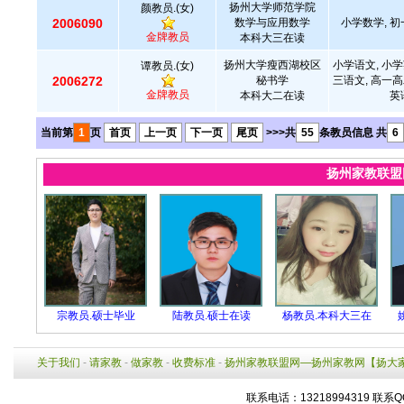
扬州大学师范学院
颜教员.(女)
2006090
数学与应用数学
小学数学, 初
金牌教员
本科大三在读
扬州大学瘦西湖校区
小学语文, 小学
谭教员.(女)
2006272
秘书学
三语文, 高一高
金牌教员
本科大二在读
英
当前第
1
页
首页
上一页
下一页
尾页
>>>共
55
条教员信息 共
6
扬州家教联
宗教员.硕士毕业
陆教员.硕士在读
杨教员.本科大三在
关于我们
-
请家教
-
做家教
-
收费标准
-
扬州家教联盟网—扬州家教网【扬大
联系电话：13218994319 联系Q