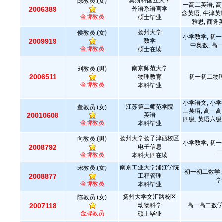
莫斯科国立大学
陈教员.(女)
一高二英语, 高
2006389
外语系语言学
念英语, 牛津英
金牌教员
硕士毕业
雅思, 商务
扬州大学
侯教员.(女)
小学数学, 初一
2009919
数学
中奥数, 高
金牌教员
硕士在读
南京师范大学
刘教员.(男)
2006511
物理教育
初一初二物理
金牌教员
本科毕业
小学语文, 小学
江苏第二师范学院
董教员.(女)
三英语, 高一高
20010608
英语
四级, 英语六级
金牌教员
本科毕业
扬州大学扬子津西校区
向教员.(男)
小学数学, 初一
2008792
电子信息
金牌教员
本科大四在读
南京工业大学浦江学院
宋教员.(女)
初一初二数学,
2008877
工程管理
学
金牌教员
本科毕业
扬州大学文汇路校区
陈教员.(女)
2007118
动物科学
高一高二数学,
金牌教员
硕士毕业