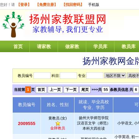
您好！请
【登录】
【免费注册】
【找回密码】
手机版
首页
请家教
做家教
学员库
教员库
扬州家教网金
教员编号
科目:
专业:
当前第
1
页
首页
上一页
下一页
尾页
>>>共
55
条教员信息 共
6
就读、毕业高校
教员编号
姓名、性别
可
专业、学历
扬州大学师范学院
黄教员.(女)
2009555
汉语言文学（师范）
小学语文, 小
金牌教员
本科大四在读
小学英语, 初一