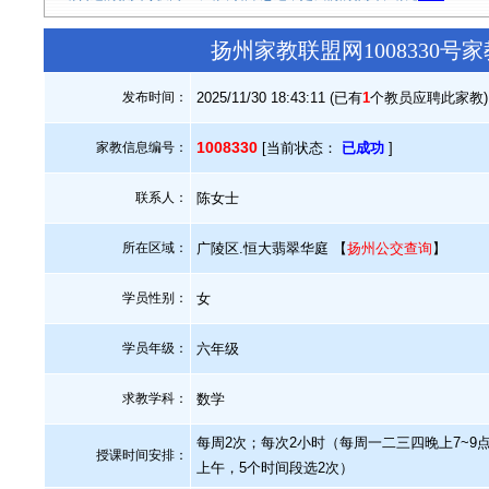
扬州家教联盟网1008330
发布时间：
2025/11/30 18:43:11 (已有
1
个教员应聘此家教)
1008330
家教信息编号：
[当前状态：
已成功
]
联系人：
陈女士
所在区域：
广陵区.恒大翡翠华庭 【
扬州公交查询
】
学员性别：
女
学员年级：
六年级
求教学科：
数学
每周2次；每次2小时（每周一二三四晚上7~9
授课时间安排：
上午，5个时间段选2次）