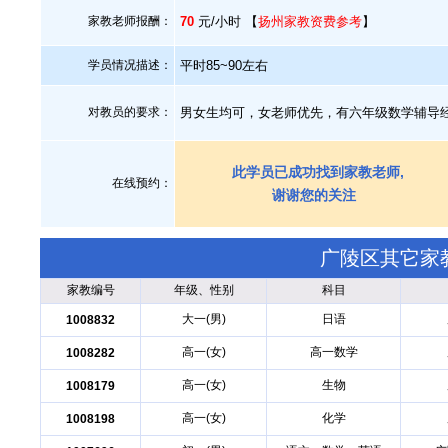
家教老师报酬：
70
元/小时 【
扬州家教资费参考
】
学员情况描述：
平时85~90左右
对教员的要求：
男女生均可，女老师优先，有六年级数学辅导
此学员已成功找到家教老师,
在线预约：
谢谢您的关注
广陵区其它家
家教编号
年级、性别
科目
大一(男)
日语
1008832
高一(女)
高一数学
1008282
高一(女)
生物
1008179
高一(女)
化学
1008198