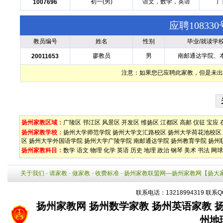
初一(男)
语文，数学，英语
广
1007696
应聘1083
教员编号
姓名
性别
毕业/就读学
廖教员
男
南邮通达学院、
20011653
注意：如果您已应聘此家教，但是未出
扬州家教区域：
广陵区
邗江区
风景区
开发区
维扬区
江都区
高邮
仪征
宝应
扬州家教学校：
扬州大学师范学院
扬州大学文汇路校区
扬州大学荷花池校区
区
扬州大学外国语学院
扬州大学广陵学院
南邮通达学院
扬州教育学院
扬州
扬州家教科目：
数学
语文
物理
化学
英语
历史
地理
政治
钢琴
美术
书法
网球
关于我们
-
请家教
-
做家教
-
收费标准
-
扬州家教联盟网—扬州家教网【扬大
联系电话：13218994319 联系Q
扬州家教网
扬州数学家教
扬州英语家教
州地