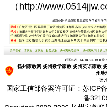
（
http://www.0514jjw.
最新公告
学员必读
教员必读
学习资料
学习
区域：
广陵区
邗江区
风景区
开发区
维扬区
江都区
高邮
仪征
宝应
在线辅导
学校：
扬州大学师范学院
扬州大学文汇路校区
扬州大学荷花池校区
扬州大
学外国语学院
扬州大学广陵学院
南邮通达学院
扬州教育学院
扬州职业大学
科目：
数学
语文
物理
化学
英语
历史
地理
政治
钢琴
美术
书法
网球
日语
托
关于我们
-
请家教
-
做家教
-
收费标准
-
扬州家教联盟网—扬州家教网【扬大
联系电话：13218994319 联系Q
扬州家教网
扬州数学家教
扬州英语家教
州地
扬
国家工信部备案许可证：
苏ICP备
备3210