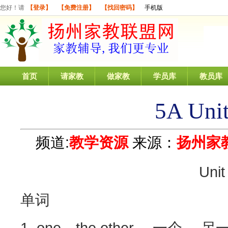
您好！请
【登录】
【免费注册】
【找回密码】
手机版
首页
请家教
做家教
学员库
教员库
5A Un
频道:
教学资源
来源：
扬州家
Uni
单词
1. one…the other …一个…