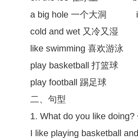
a big hole 一个大洞 in t
cold and wet 又冷又湿 lik
like swimming 喜欢游泳 l
play basketball 打篮球 pl
play football 踢足球
二、句型
1. What do you like doi
I like playing basketbal