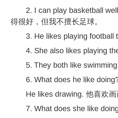
2. I can play basketball well
得很好，但我不擅长足球。
3. He likes playing foot
4. She also likes playin
5. They both like swim
6. What does he like do
He likes drawing. 他喜欢
7. What does she like d