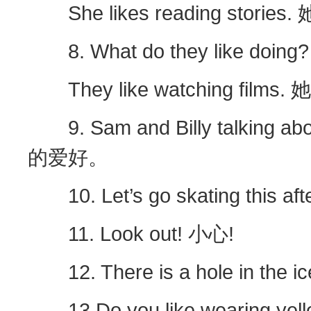
She likes reading stori
8. What do they like do
They like watching fil
9. Sam and Billy talking 
的爱好。
10. Let’s go skating thi
11. Look out! 小心!
12. There is a hole in t
13.Do you like wearing