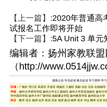
【上一篇】:
2020年普通
试报名工作即将开始
【下一篇】:
5A Unit 3 单
编辑者：
扬州家教联盟
（
http://www.0514jjw.
最新公告
学员必读
教员必读
学习资料
学习
区域：
广陵区
邗江区
风景区
开发区
维扬区
江都区
高邮
仪征
宝应
在线辅导
学校：
扬州大学师范学院
扬州大学文汇路校区
扬州大学荷花池校区
扬州大
学外国语学院
扬州大学广陵学院
南邮通达学院
扬州教育学院
扬州职业大学
科目：
数学
语文
物理
化学
英语
历史
地理
政治
钢琴
美术
书法
网球
日语
托