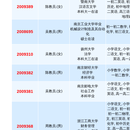
暨南大学
一初二英语, 初
2009389
陈教员.(女)
汉语言文学
历史, 初中地理
本科大一在读
二英语, 高三语
地理
南京工业大学毕业
初一初二数学, 
机械设计制造及其自动
2008695
吴教员.(男)
化学, 初三语文,
化
硕士在读
扬州大学
小学语文, 小学
2009310
吴教员.(女)
法学
二语文, 初一初
本科大三在读
英语, 高一
南京财经大学
小学数学, 小学
2009382
陈教员.(男)
经济学
一初二数学,
本科毕业
小学语文, 小学
南京邮电大学
二语文, 初一初
2009381
吴教员.(女)
社会工作
英语, 高一高二
本科毕业
小学语文, 小学
二语文, 初一初
初一初二物理,
文, 初三英语, 
浙江工商大学
化学, 初中历史
2009368
周教员.(男)
财务管理
文, 高一高二英