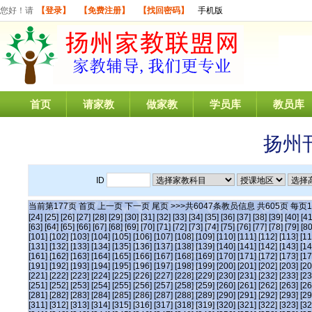
您好！请
【登录】
【免费注册】
【找回密码】
手机版
首页
请家教
做家教
学员库
教员库
扬州
ID
当前第
177
页
首页
上一页
下一页
尾页
>>>共
6047
条教员信息 共
605
页 每页
1
[24]
[25]
[26]
[27]
[28]
[29]
[30]
[31]
[32]
[33]
[34]
[35]
[36]
[37]
[38]
[39]
[40]
[41
[63]
[64]
[65]
[66]
[67]
[68]
[69]
[70]
[71]
[72]
[73]
[74]
[75]
[76]
[77]
[78]
[79]
[80
[101]
[102]
[103]
[104]
[105]
[106]
[107]
[108]
[109]
[110]
[111]
[112]
[113]
[11
[131]
[132]
[133]
[134]
[135]
[136]
[137]
[138]
[139]
[140]
[141]
[142]
[143]
[14
[161]
[162]
[163]
[164]
[165]
[166]
[167]
[168]
[169]
[170]
[171]
[172]
[173]
[17
[191]
[192]
[193]
[194]
[195]
[196]
[197]
[198]
[199]
[200]
[201]
[202]
[203]
[20
[221]
[222]
[223]
[224]
[225]
[226]
[227]
[228]
[229]
[230]
[231]
[232]
[233]
[23
[251]
[252]
[253]
[254]
[255]
[256]
[257]
[258]
[259]
[260]
[261]
[262]
[263]
[26
[281]
[282]
[283]
[284]
[285]
[286]
[287]
[288]
[289]
[290]
[291]
[292]
[293]
[29
[311]
[312]
[313]
[314]
[315]
[316]
[317]
[318]
[319]
[320]
[321]
[322]
[323]
[32