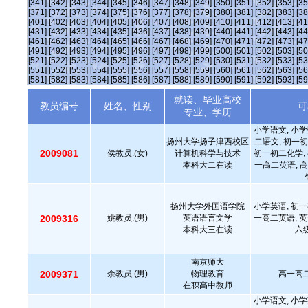
[341]
[342]
[343]
[344]
[345]
[346]
[347]
[348]
[349]
[350]
[351]
[352]
[353]
[35
[371]
[372]
[373]
[374]
[375]
[376]
[377]
[378]
[379]
[380]
[381]
[382]
[383]
[38
[401]
[402]
[403]
[404]
[405]
[406]
[407]
[408]
[409]
[410]
[411]
[412]
[413]
[41
[431]
[432]
[433]
[434]
[435]
[436]
[437]
[438]
[439]
[440]
[441]
[442]
[443]
[44
[461]
[462]
[463]
[464]
[465]
[466]
[467]
[468]
[469]
[470]
[471]
[472]
[473]
[47
[491]
[492]
[493]
[494]
[495]
[496]
[497]
[498]
[499]
[500]
[501]
[502]
[503]
[50
[521]
[522]
[523]
[524]
[525]
[526]
[527]
[528]
[529]
[530]
[531]
[532]
[533]
[53
[551]
[552]
[553]
[554]
[555]
[556]
[557]
[558]
[559]
[560]
[561]
[562]
[563]
[56
[581]
[582]
[583]
[584]
[585]
[586]
[587]
[588]
[589]
[590]
[591]
[592]
[593]
[59
就读、毕业高校
教员编号
姓名、性别
可
专业、学历
小学语文, 小学
扬州大学扬子津西校区
二语文, 初一初
2009081
侯教员.(女)
计算机科学与技术
初一初二化学, 
本科大二在读
一高二英语, 高
扬州大学外国语学院
小学英语, 初一
2009316
姚教员.(男)
英语语言文学
一高二英语, 英
本科大三在读
六级
南京师大
2009371
余教员.(男)
物理教育
高一高二
在职高中教师
小学语文, 小学