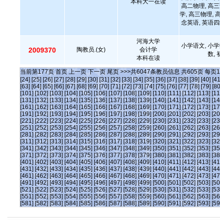
本科大一在读
高二物理, 高三
学, 高三物理, 
念英语, 英语四
河海大学
小学语文, 小学
2009370
陶教员.(女)
会计学
数,
本科在读
当前第
177
页
首页
上一页
下一页
尾页
>>>共
6047
条教员信息 共
605
页 每页
1
[24]
[25]
[26]
[27]
[28]
[29]
[30]
[31]
[32]
[33]
[34]
[35]
[36]
[37]
[38]
[39]
[40]
[41
[63]
[64]
[65]
[66]
[67]
[68]
[69]
[70]
[71]
[72]
[73]
[74]
[75]
[76]
[77]
[78]
[79]
[80
[101]
[102]
[103]
[104]
[105]
[106]
[107]
[108]
[109]
[110]
[111]
[112]
[113]
[11
[131]
[132]
[133]
[134]
[135]
[136]
[137]
[138]
[139]
[140]
[141]
[142]
[143]
[14
[161]
[162]
[163]
[164]
[165]
[166]
[167]
[168]
[169]
[170]
[171]
[172]
[173]
[17
[191]
[192]
[193]
[194]
[195]
[196]
[197]
[198]
[199]
[200]
[201]
[202]
[203]
[20
[221]
[222]
[223]
[224]
[225]
[226]
[227]
[228]
[229]
[230]
[231]
[232]
[233]
[23
[251]
[252]
[253]
[254]
[255]
[256]
[257]
[258]
[259]
[260]
[261]
[262]
[263]
[26
[281]
[282]
[283]
[284]
[285]
[286]
[287]
[288]
[289]
[290]
[291]
[292]
[293]
[29
[311]
[312]
[313]
[314]
[315]
[316]
[317]
[318]
[319]
[320]
[321]
[322]
[323]
[32
[341]
[342]
[343]
[344]
[345]
[346]
[347]
[348]
[349]
[350]
[351]
[352]
[353]
[35
[371]
[372]
[373]
[374]
[375]
[376]
[377]
[378]
[379]
[380]
[381]
[382]
[383]
[38
[401]
[402]
[403]
[404]
[405]
[406]
[407]
[408]
[409]
[410]
[411]
[412]
[413]
[41
[431]
[432]
[433]
[434]
[435]
[436]
[437]
[438]
[439]
[440]
[441]
[442]
[443]
[44
[461]
[462]
[463]
[464]
[465]
[466]
[467]
[468]
[469]
[470]
[471]
[472]
[473]
[47
[491]
[492]
[493]
[494]
[495]
[496]
[497]
[498]
[499]
[500]
[501]
[502]
[503]
[50
[521]
[522]
[523]
[524]
[525]
[526]
[527]
[528]
[529]
[530]
[531]
[532]
[533]
[53
[551]
[552]
[553]
[554]
[555]
[556]
[557]
[558]
[559]
[560]
[561]
[562]
[563]
[56
[581]
[582]
[583]
[584]
[585]
[586]
[587]
[588]
[589]
[590]
[591]
[592]
[593]
[59